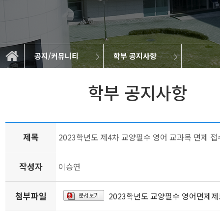
공지/커뮤니티
학부 공지사항
대학원 공지사항
공지/커뮤니티
학부 공지사항
캡스톤디자인
BK21 FOUR
학과 소개
학과 소식
취업정보
교육
연구
학부 공지사항
제목
2023학년도 제4차 교양필수 영어 교과목 면제 접수 
작성자
이승연
첨부파일
2023학년도 교양필수 영어면제제도