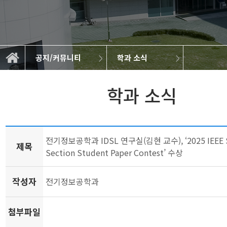
공지/커뮤니티
학과 소식
대학원 공지사항
공지/커뮤니티
학부 공지사항
캡스톤디자인
BK21 FOUR
학과 소개
학과 소식
취업정보
교육
연구
학과 소식
전기정보공학과 IDSL 연구실(김현 교수), ‘2025 IEEE 
제목
Section Student Paper Contest’ 수상
작성자
전기정보공학과
첨부파일