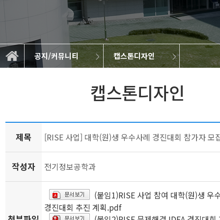
공지/커뮤니티
캡스톤디자인
대학원 공지사항
공지/커뮤니티
학부 공지사항
캡스톤디자인
BK21 FOUR
학과 소개
학과 소식
취업정보
교육
연구
캡스톤디자인
제목
[RISE 사업] 대학(원)생 우수사례 경진대회 참가자 모
작성자
전기정보공학과
(붙임1)RISE 사업 참여 대학(원)생 
경진대회 추진 계획.pdf
첨부파일
(붙임2)RISE 문제해결 IDEA 경진대회