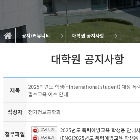
공지/커뮤니티
대학원 공지사항
대학원 공지사항
공지/커뮤니티
학부 공지사항
캡스톤디자인
BK21 FOUR
학과 소개
학과 소식
취업정보
교육
연구
대학원 공지사항
2025학년도 학생(+International student) 대상
제목
필수교육 이수 안내
작성자
전기정보공학과
2025년도 폭력예방교육 학생용 안내서.
첨부파일
(ENG)2025년도 폭력예방교육 학생용 